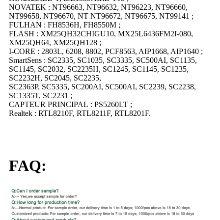
NOVATEK : NT96663, NT96632, NT96223, NT96660,
NT99658, NT96670, NT NT96672, NT96675, NT99141 ;
FULHAN : FH8536H, FH8550M ;
FLASH : XM25QH32CHIGU10, MX25L6436FM2I-080,
XM25QH64, XM25QH128 ;
I-CORE : 2803L, 6208, 8802, PCF8563, AIP1668, AIP1640 ;
SmartSens : SC2335, SC1035, SC3335, SC500AI, SC1135,
SC1145, SC2032, SC2235H, SC1245, SC1145, SC1235,
SC2232H, SC2045, SC2235,
SC2363P, SC5335, SC200AI, SC500AI, SC2239, SC2238,
SC1335T, SC2231 ;
CAPTEUR PRINCIPAL : PS5260LT ;
Realtek : RTL8210F, RTL8211F, RTL8201F.
FAQ: