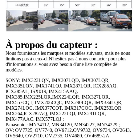
À propos du capteur :
Nous fournissons les marques et modèles suivants, mais ne nous
limitons pas à ceux-ci.N'hésitez pas à nous contacter pour plus
d'informations si vous avez besoin d'une liste complète de
modèles.
SONY: IMX323LQN, IMX307LQD, IMX307LQR,
IMX335LQN, IMX174LQJ, IMX287LQR, ICX285AQ,
ICX285AL, ISX019, IMX415AAQ,
IMX385,IMX225LQR,IMX224LQR, IMX327LQR,
IMX557CQT, IMX206CQC, IMX290LQR, IMX334LQR,
IMX274LQC, IMX377CQT, IMX317CQC, IMX253LQR,
IMX264,ICX282AQ, IMX222LQJ, IMX291LQR,
IMX477AAC, IMX577LQJ ;
Panasonic : MN34112, MN34120, MN34227, MN34229 ;
OV: OV7725, OV7740, OV9712,OV9732, OV9734, OV2643,
OV5640, OV2710, OV2735, OV4689, OV4689-2A,