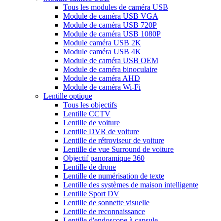
Tous les modules de caméra USB
Module de caméra USB VGA
Module de caméra USB 720P
Module de caméra USB 1080P
Module caméra USB 2K
Module caméra USB 4K
Module de caméra USB OEM
Module de caméra binoculaire
Module de caméra AHD
Module de caméra Wi-Fi
Lentille optique
Tous les objectifs
Lentille CCTV
Lentille de voiture
Lentille DVR de voiture
Lentille de rétroviseur de voiture
Lentille de vue Surround de voiture
Objectif panoramique 360
Lentille de drone
Lentille de numérisation de texte
Lentille des systèmes de maison intelligente
Lentille Sport DV
Lentille de sonnette visuelle
Lentille de reconnaissance
Lentille d'endoscope à capsule