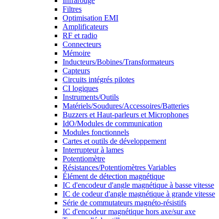
Infrarouge
Filtres
Optimisation EMI
Amplificateurs
RF et radio
Connecteurs
Mémoire
Inducteurs/Bobines/Transformateurs
Capteurs
Circuits intégrés pilotes
CI logiques
Instruments/Outils
Matériels/Soudures/Accessoires/Batteries
Buzzers et Haut-parleurs et Microphones
IdO/Modules de communication
Modules fonctionnels
Cartes et outils de développement
Interrupteur à lames
Potentiomètre
Résistances/Potentiomètres Variables
Élément de détection magnétique
IC d'encodeur d'angle magnétique à basse vitesse
IC de codeur d'angle magnétique à grande vitesse
Série de commutateurs magnéto-résistifs
IC d'encodeur magnétique hors axe/sur axe