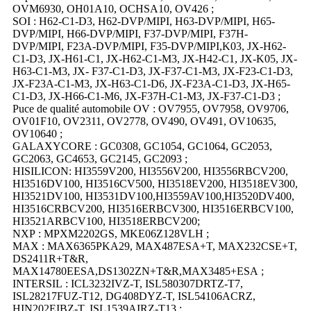
OVM6930, OH01A10, OCHSA10, OV426 ;
SOI : H62-C1-D3, H62-DVP/MIPI, H63-DVP/MIPI, H65-
DVP/MIPI, H66-DVP/MIPI, F37-DVP/MIPI, F37H-
DVP/MIPI, F23A-DVP/MIPI, F35-DVP/MIPI,K03, JX-H62-
C1-D3, JX-H61-C1, JX-H62-C1-M3, JX-H42-C1, JX-K05, JX-
H63-C1-M3, JX- F37-C1-D3, JX-F37-C1-M3, JX-F23-C1-D3,
JX-F23A-C1-M3, JX-H63-C1-D6, JX-F23A-C1-D3, JX-H65-
C1-D3, JX-H66-C1-M6, JX-F37H-C1-M3, JX-F37-C1-D3 ;
Puce de qualité automobile OV : OV7955, OV7958, OV9706,
OV01F10, OV2311, OV2778, OV490, OV491, OV10635,
OV10640 ;
GALAXYCORE : GC0308, GC1054, GC1064, GC2053,
GC2063, GC4653, GC2145, GC2093 ;
HISILICON: HI3559V200, HI3556V200, HI3556RBCV200,
HI3516DV100, HI3516CV500, HI3518EV200, HI3518EV300,
HI3521DV100, HI3531DV100,HI3559AV100,HI3520DV400,
HI3516CRBCV200, HI3516ERBCV300, HI3516ERBCV100,
HI3521ARBCV100, HI3518ERBCV200;
NXP : MPXM2202GS, MKE06Z128VLH ;
MAX : MAX6365PKA29, MAX487ESA+T, MAX232CSE+T,
DS2411R+T&R,
MAX14780EESA,DS1302ZN+T&R,MAX3485+ESA ;
INTERSIL : ICL3232IVZ-T, ISL580307DRTZ-T7,
ISL28217FUZ-T12, DG408DYZ-T, ISL54106ACRZ,
HIN202EIBZ-T, ISL1539AIRZ-T13 ;