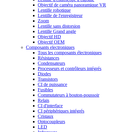
Objectif de caméra panoramique VR
Lentille robotique
Lentille de l'enregistreur
Zoom
Lentille sans distorsion
Lentille Grand angle
Objectif HD
Objectif OEM
Composants electroniques
Tous les composants électroniques
Résistances
Condensateurs
Processeurs et contrôleurs intégrés
Diodes
Transistors
CI de puissance
Fusibles
Commutateurs à bouton-poussoir
Relais
CI d'interface
CI périphériques intégrés
Cristaux
Optocoupleurs
LED