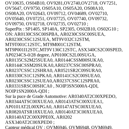
OV10635, OS04B10, OV9281,OV2740,OV2718, OV7251,
OV5647, OV9750, OS05A10, OS05A20, OS08A10,
OS08A20, OV02643, OV09712, OV04689, OV02710,
OV05640, OV07251, OV07725, OV07740, OV09732,
OV09750, OV02718, OV02735, OV02710 ;
SuperPix : SP1405, SP140A, SP2305, OS02B10, OS02G10 ;
ON: AR0130CSSC00SPBA, AR0230CSSC00SUEA,
AR0230CSSC12SUEA, MT9V032C12STM,
MT9T001C12STC, MT9M001C12STM,
MT9P001I12STC,MT9V136C12STC, ASX340CS2C00SPED,
AP0234CS-0/28 degree, AP0100CS2L00SUGA,
AR0135CS2M25SUEA0, AR0144CSSM00SUKA0,
AR0144CSSM20SUKA0,AR0237CSSC00SPRA0,
AR0237CSSC12SHRA0, AR0521SR2C09SURA0,
AR0330CS1C12SPKA0, AR0141CS2C00SUEA0,
AR0230CSSC12SUEA0,AR0237CSSC12SPRA0,
AR0331SRSC00SHCA0 , NOIP3SN5000A-QDI,
NOIP1SN2000A-QDI ;
Sur la puce de Grade Automotive: AR0340AT2C00XPEDO,
AR0344ATSC00XUEA0, AR0143ATSC00XUEA1,
AP0101AT2L00XPGA0, AR0147ATSC00XUEA0,
AR0820ATSR18XUEA0, AR0140AT3C00XUEA0,
AR0140AT2C00XPPE0X, AR0202
ASX340AT2C00XPED0 ;
Capteur médical OV : OVM6946, OVM6948, OVM6949,