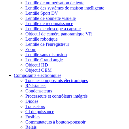
Lentille de numérisation de texte
Lentille des systèmes de maison intelligente
Lentille Sport DV
Lentille de sonnette visuelle
Lentille de reconnaissance
Lentille d'endoscope à capsule
Objectif de caméra panoramique VR
Lentille robotique
Lentille de l'enregistreur
Zoom
Lentille sans distorsion
Lentille Grand angle
Objectif HD
Objectif OEM
Composants electroniques
Tous les composants électroniques
Résistances
Condensateurs
Processeurs et contrôleurs intégrés
Diodes
Transistors
CI de puissance
Fusibles
Commutateurs à bouton-poussoir
Relais