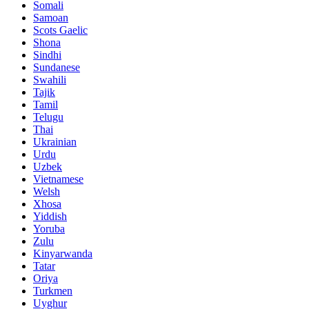
Somali
Samoan
Scots Gaelic
Shona
Sindhi
Sundanese
Swahili
Tajik
Tamil
Telugu
Thai
Ukrainian
Urdu
Uzbek
Vietnamese
Welsh
Xhosa
Yiddish
Yoruba
Zulu
Kinyarwanda
Tatar
Oriya
Turkmen
Uyghur