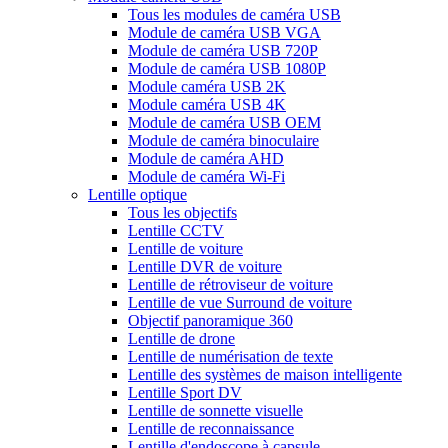
Tous les modules de caméra USB
Module de caméra USB VGA
Module de caméra USB 720P
Module de caméra USB 1080P
Module caméra USB 2K
Module caméra USB 4K
Module de caméra USB OEM
Module de caméra binoculaire
Module de caméra AHD
Module de caméra Wi-Fi
Lentille optique
Tous les objectifs
Lentille CCTV
Lentille de voiture
Lentille DVR de voiture
Lentille de rétroviseur de voiture
Lentille de vue Surround de voiture
Objectif panoramique 360
Lentille de drone
Lentille de numérisation de texte
Lentille des systèmes de maison intelligente
Lentille Sport DV
Lentille de sonnette visuelle
Lentille de reconnaissance
Lentille d'endoscope à capsule