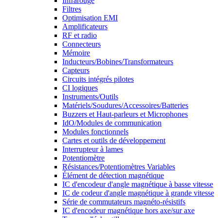
Infrarouge
Filtres
Optimisation EMI
Amplificateurs
RF et radio
Connecteurs
Mémoire
Inducteurs/Bobines/Transformateurs
Capteurs
Circuits intégrés pilotes
CI logiques
Instruments/Outils
Matériels/Soudures/Accessoires/Batteries
Buzzers et Haut-parleurs et Microphones
IdO/Modules de communication
Modules fonctionnels
Cartes et outils de développement
Interrupteur à lames
Potentiomètre
Résistances/Potentiomètres Variables
Élément de détection magnétique
IC d'encodeur d'angle magnétique à basse vitesse
IC de codeur d'angle magnétique à grande vitesse
Série de commutateurs magnéto-résistifs
IC d'encodeur magnétique hors axe/sur axe