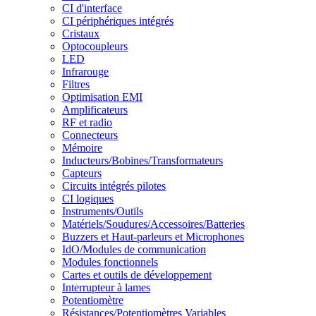
CI d'interface
CI périphériques intégrés
Cristaux
Optocoupleurs
LED
Infrarouge
Filtres
Optimisation EMI
Amplificateurs
RF et radio
Connecteurs
Mémoire
Inducteurs/Bobines/Transformateurs
Capteurs
Circuits intégrés pilotes
CI logiques
Instruments/Outils
Matériels/Soudures/Accessoires/Batteries
Buzzers et Haut-parleurs et Microphones
IdO/Modules de communication
Modules fonctionnels
Cartes et outils de développement
Interrupteur à lames
Potentiomètre
Résistances/Potentiomètres Variables