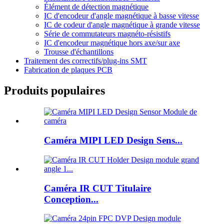
Élément de détection magnétique
IC d'encodeur d'angle magnétique à basse vitesse
IC de codeur d'angle magnétique à grande vitesse
Série de commutateurs magnéto-résistifs
IC d'encodeur magnétique hors axe/sur axe
Trousse d'échantillons
Traitement des correctifs/plug-ins SMT
Fabrication de plaques PCB
Produits populaires
Caméra MIPI LED Design Sens...
Caméra IR CUT Titulaire
Conception...