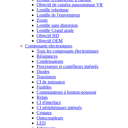
Objectif de caméra panoramique VR
Lentille robotique
Lentille de l'enregistreur
Zoom
Lentille sans distorsion
Lentille Grand angle
Objectif HD
Objectif OEM
Composants electroniques
Tous les composants électroniques
Résistances
Condensateurs
Processeurs et contrôleurs intégrés
Diodes
Transistors
CI de puissance
Fusibles
Commutateurs à bouton-poussoir
Relais
CI d'interface
CI périphériques intégrés
Cristaux
Optocoupleurs
LED