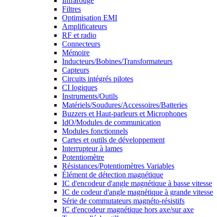
Infrarouge
Filtres
Optimisation EMI
Amplificateurs
RF et radio
Connecteurs
Mémoire
Inducteurs/Bobines/Transformateurs
Capteurs
Circuits intégrés pilotes
CI logiques
Instruments/Outils
Matériels/Soudures/Accessoires/Batteries
Buzzers et Haut-parleurs et Microphones
IdO/Modules de communication
Modules fonctionnels
Cartes et outils de développement
Interrupteur à lames
Potentiomètre
Résistances/Potentiomètres Variables
Élément de détection magnétique
IC d'encodeur d'angle magnétique à basse vitesse
IC de codeur d'angle magnétique à grande vitesse
Série de commutateurs magnéto-résistifs
IC d'encodeur magnétique hors axe/sur axe