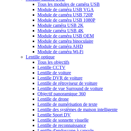
Tous les modules de caméra USB
Module de caméra USB VGA
Module de caméra USB 720P
Module de caméra USB 1080P
Module caméra USB 2K
Module caméra USB 4K
Module de caméra USB OEM
Module de caméra binoculaire
Module de caméra AHD
Module de caméra Wi-Fi
Lentille optique
Tous les objectifs
Lentille CCTV
Lentille de voiture
Lentille DVR de voiture
Lentille de rétroviseur de voiture
Lentille de vue Surround de voiture
Objectif panoramique 360
Lentille de drone
Lentille de numérisation de texte
Lentille des systèmes de maison intelligente
Lentille Sport DV
Lentille de sonnette visuelle
Lentille de reconnaissance
Lentille d'endoscope à capsule