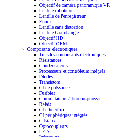
Objectif de caméra panoramique VR
Lentille robotique
Lentille de l'enregistreur
Zoom
Lentille sans distorsion
Lentille Grand angle
Objectif HD
Objectif OEM
Composants electroniques
Tous les composants électroniques
Résistances
Condensateurs
Processeurs et contrôleurs intégrés
Diodes
Transistors
CI de puissance
Fusibles
Commutateurs à bouton-poussoir
Relais
CI d'interface
CI périphériques intégrés
Cristaux
Optocoupleurs
LED