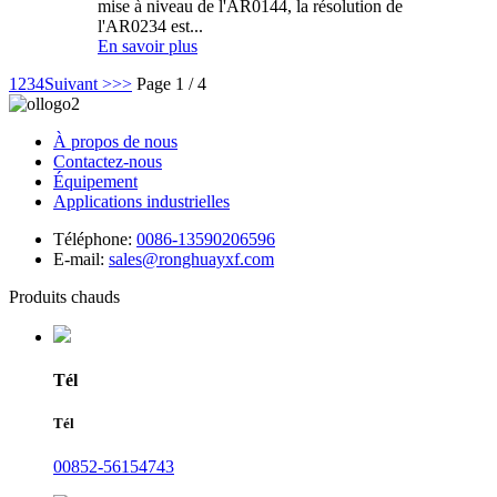
mise à niveau de l'AR0144, la résolution de
l'AR0234 est...
En savoir plus
1
2
3
4
Suivant >
>>
Page 1 / 4
À propos de nous
Contactez-nous
Équipement
Applications industrielles
Téléphone:
0086-13590206596
E-mail:
sales@ronghuayxf.com
Produits chauds
Tél
Tél
00852-56154743