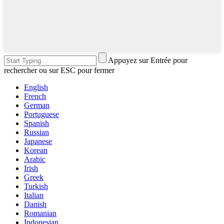
Appuyez sur Entrée pour
rechercher ou sur ESC pour fermer
English
French
German
Portuguese
Spanish
Russian
Japanese
Korean
Arabic
Irish
Greek
Turkish
Italian
Danish
Romanian
Indonesian