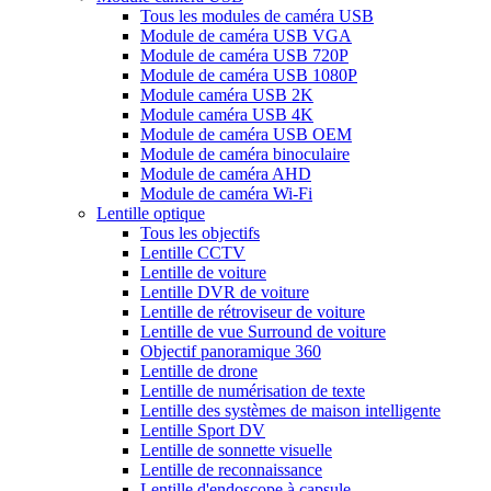
Tous les modules de caméra USB
Module de caméra USB VGA
Module de caméra USB 720P
Module de caméra USB 1080P
Module caméra USB 2K
Module caméra USB 4K
Module de caméra USB OEM
Module de caméra binoculaire
Module de caméra AHD
Module de caméra Wi-Fi
Lentille optique
Tous les objectifs
Lentille CCTV
Lentille de voiture
Lentille DVR de voiture
Lentille de rétroviseur de voiture
Lentille de vue Surround de voiture
Objectif panoramique 360
Lentille de drone
Lentille de numérisation de texte
Lentille des systèmes de maison intelligente
Lentille Sport DV
Lentille de sonnette visuelle
Lentille de reconnaissance
Lentille d'endoscope à capsule