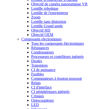
Objectif de caméra panoramique VR
Lentille robotique
Lentille de l'enregistreur
Zoom
Lentille sans distorsion
Lentille Grand angle
Objectif HD
Objectif OEM
Composants electroniques
Tous les composants électroniques
Résistances
Condensateurs
Processeurs et contrôleurs intégrés
Diodes
Transistors
CI de puissance
Fusibles
Commutateurs à bouton-poussoir
Relais
CI d'interface
CI périphériques intégrés
Cristaux
Optocoupleurs
LED