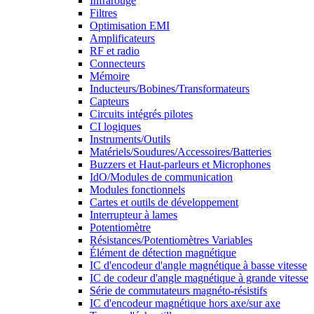
Infrarouge
Filtres
Optimisation EMI
Amplificateurs
RF et radio
Connecteurs
Mémoire
Inducteurs/Bobines/Transformateurs
Capteurs
Circuits intégrés pilotes
CI logiques
Instruments/Outils
Matériels/Soudures/Accessoires/Batteries
Buzzers et Haut-parleurs et Microphones
IdO/Modules de communication
Modules fonctionnels
Cartes et outils de développement
Interrupteur à lames
Potentiomètre
Résistances/Potentiomètres Variables
Élément de détection magnétique
IC d'encodeur d'angle magnétique à basse vitesse
IC de codeur d'angle magnétique à grande vitesse
Série de commutateurs magnéto-résistifs
IC d'encodeur magnétique hors axe/sur axe