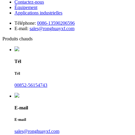
Contactez-nous
Équipement
Applications industrielles
Téléphone:
0086-13590206596
E-mail:
sales@ronghuayxf.com
Produits chauds
Tél
Tél
00852-56154743
E-mail
E-mail
sales@ronghuayxf.com