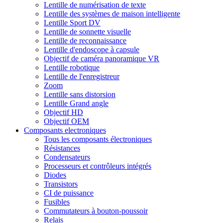
Lentille de numérisation de texte
Lentille des systèmes de maison intelligente
Lentille Sport DV
Lentille de sonnette visuelle
Lentille de reconnaissance
Lentille d'endoscope à capsule
Objectif de caméra panoramique VR
Lentille robotique
Lentille de l'enregistreur
Zoom
Lentille sans distorsion
Lentille Grand angle
Objectif HD
Objectif OEM
Composants electroniques
Tous les composants électroniques
Résistances
Condensateurs
Processeurs et contrôleurs intégrés
Diodes
Transistors
CI de puissance
Fusibles
Commutateurs à bouton-poussoir
Relais