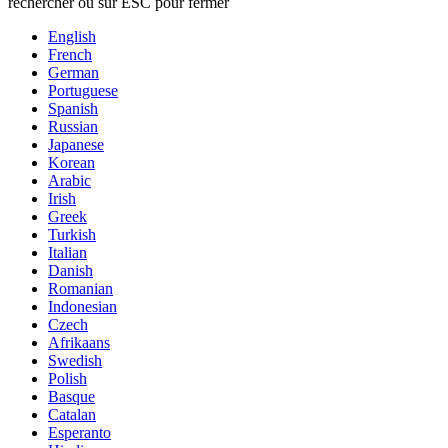
rechercher ou sur ESC pour fermer
English
French
German
Portuguese
Spanish
Russian
Japanese
Korean
Arabic
Irish
Greek
Turkish
Italian
Danish
Romanian
Indonesian
Czech
Afrikaans
Swedish
Polish
Basque
Catalan
Esperanto