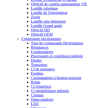
Objectif de caméra panoramique VR
Lentille robotique
Lentille de l'enregistreur
Zoom
Lentille sans distorsion
Lentille Grand angle
Objectif HD
Objectif OEM
Composants electroniques
Tous les composants électroniques
Résistances
Condensateurs
Processeurs et contrôleurs intégrés
Diodes
Transistors
CI de puissance
Fusibles
Commutateurs à bouton-poussoir
Relais
CI d'interface
CI périphériques intégrés
Cristaux
Optocoupleurs
LED