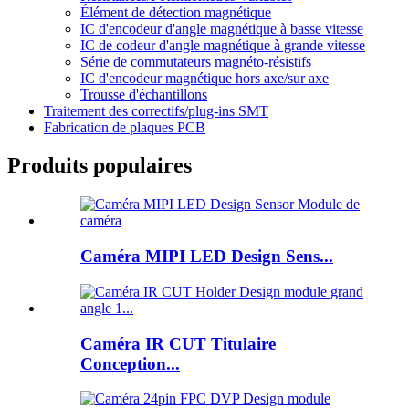
Élément de détection magnétique
IC d'encodeur d'angle magnétique à basse vitesse
IC de codeur d'angle magnétique à grande vitesse
Série de commutateurs magnéto-résistifs
IC d'encodeur magnétique hors axe/sur axe
Trousse d'échantillons
Traitement des correctifs/plug-ins SMT
Fabrication de plaques PCB
Produits populaires
Caméra MIPI LED Design Sens...
Caméra IR CUT Titulaire
Conception...