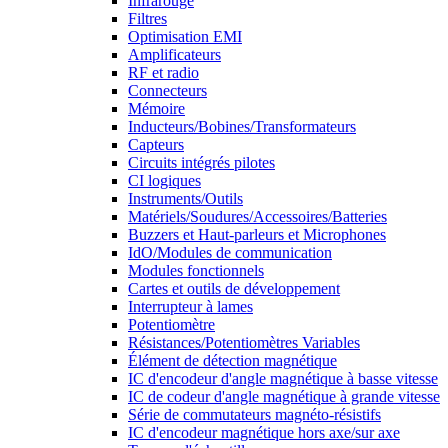
Infrarouge
Filtres
Optimisation EMI
Amplificateurs
RF et radio
Connecteurs
Mémoire
Inducteurs/Bobines/Transformateurs
Capteurs
Circuits intégrés pilotes
CI logiques
Instruments/Outils
Matériels/Soudures/Accessoires/Batteries
Buzzers et Haut-parleurs et Microphones
IdO/Modules de communication
Modules fonctionnels
Cartes et outils de développement
Interrupteur à lames
Potentiomètre
Résistances/Potentiomètres Variables
Élément de détection magnétique
IC d'encodeur d'angle magnétique à basse vitesse
IC de codeur d'angle magnétique à grande vitesse
Série de commutateurs magnéto-résistifs
IC d'encodeur magnétique hors axe/sur axe