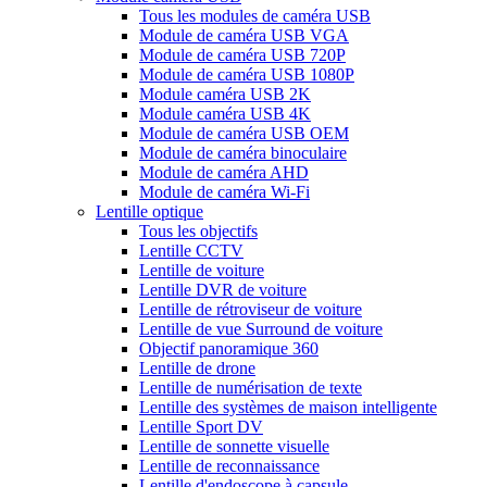
Tous les modules de caméra USB
Module de caméra USB VGA
Module de caméra USB 720P
Module de caméra USB 1080P
Module caméra USB 2K
Module caméra USB 4K
Module de caméra USB OEM
Module de caméra binoculaire
Module de caméra AHD
Module de caméra Wi-Fi
Lentille optique
Tous les objectifs
Lentille CCTV
Lentille de voiture
Lentille DVR de voiture
Lentille de rétroviseur de voiture
Lentille de vue Surround de voiture
Objectif panoramique 360
Lentille de drone
Lentille de numérisation de texte
Lentille des systèmes de maison intelligente
Lentille Sport DV
Lentille de sonnette visuelle
Lentille de reconnaissance
Lentille d'endoscope à capsule