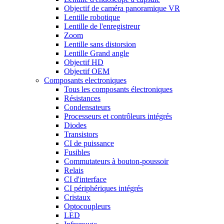
Objectif de caméra panoramique VR
Lentille robotique
Lentille de l'enregistreur
Zoom
Lentille sans distorsion
Lentille Grand angle
Objectif HD
Objectif OEM
Composants electroniques
Tous les composants électroniques
Résistances
Condensateurs
Processeurs et contrôleurs intégrés
Diodes
Transistors
CI de puissance
Fusibles
Commutateurs à bouton-poussoir
Relais
CI d'interface
CI périphériques intégrés
Cristaux
Optocoupleurs
LED