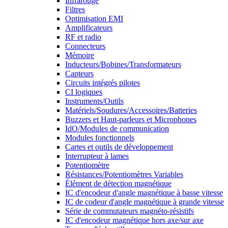
Infrarouge
Filtres
Optimisation EMI
Amplificateurs
RF et radio
Connecteurs
Mémoire
Inducteurs/Bobines/Transformateurs
Capteurs
Circuits intégrés pilotes
CI logiques
Instruments/Outils
Matériels/Soudures/Accessoires/Batteries
Buzzers et Haut-parleurs et Microphones
IdO/Modules de communication
Modules fonctionnels
Cartes et outils de développement
Interrupteur à lames
Potentiomètre
Résistances/Potentiomètres Variables
Élément de détection magnétique
IC d'encodeur d'angle magnétique à basse vitesse
IC de codeur d'angle magnétique à grande vitesse
Série de commutateurs magnéto-résistifs
IC d'encodeur magnétique hors axe/sur axe