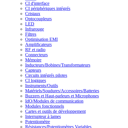
CI d'interface
CI périphériques intégrés
Cristaux
Optocoupleurs
LED
Infrarouge
Filtres
Optimisation EMI
Amplificateurs
RF et radio
Connecteurs
Mémoire
Inducteurs/Bobines/Transformateurs
Capteurs
Circuits intégrés pilotes
CI logiques
Instruments/Outils
Matériels/Soudures/Accessoires/Batteries
Buzzers et Haut-parleurs et Microphones
IdO/Modules de communication
Modules fonctionnels
Cartes et outils de développement
Interrupteur à lames
Potentiomètre
Résistances/Potentiomètres Variables