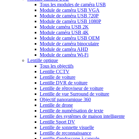
Tous les modules de caméra USB
Module de caméra USB VGA
Module de caméra USB 720P
Module de caméra USB 1080P
Module caméra USB 2K
Module caméra USB 4K
Module de caméra USB OEM
Module de caméra binoculaire
Module de caméra AHD
Module de caméra Wi-Fi
Lentille optique
Tous les objectifs
Lentille CCTV
Lentille de voiture
Lentille DVR de voiture
Lentille de rétroviseur de voiture
Lentille de vue Surround de voiture
Objectif panoramique 360
Lentille de drone
Lentille de numérisation de texte
Lentille des systèmes de maison intelligente
Lentille Sport DV
Lentille de sonnette visuelle
Lentille de reconnaissance
Lentille d'endoscope à capsule