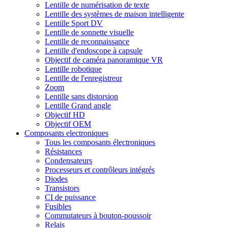
Lentille de numérisation de texte
Lentille des systèmes de maison intelligente
Lentille Sport DV
Lentille de sonnette visuelle
Lentille de reconnaissance
Lentille d'endoscope à capsule
Objectif de caméra panoramique VR
Lentille robotique
Lentille de l'enregistreur
Zoom
Lentille sans distorsion
Lentille Grand angle
Objectif HD
Objectif OEM
Composants electroniques
Tous les composants électroniques
Résistances
Condensateurs
Processeurs et contrôleurs intégrés
Diodes
Transistors
CI de puissance
Fusibles
Commutateurs à bouton-poussoir
Relais