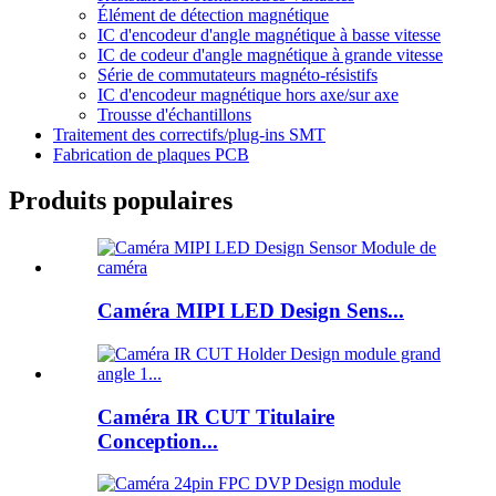
Élément de détection magnétique
IC d'encodeur d'angle magnétique à basse vitesse
IC de codeur d'angle magnétique à grande vitesse
Série de commutateurs magnéto-résistifs
IC d'encodeur magnétique hors axe/sur axe
Trousse d'échantillons
Traitement des correctifs/plug-ins SMT
Fabrication de plaques PCB
Produits populaires
Caméra MIPI LED Design Sens...
Caméra IR CUT Titulaire
Conception...