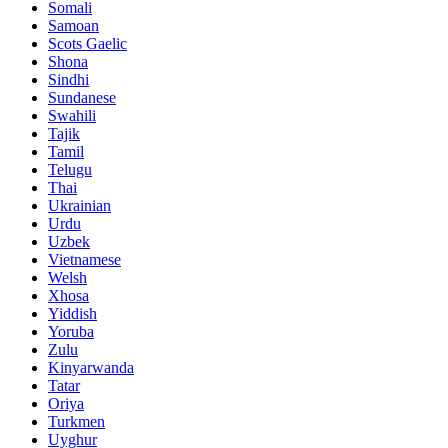
Somali
Samoan
Scots Gaelic
Shona
Sindhi
Sundanese
Swahili
Tajik
Tamil
Telugu
Thai
Ukrainian
Urdu
Uzbek
Vietnamese
Welsh
Xhosa
Yiddish
Yoruba
Zulu
Kinyarwanda
Tatar
Oriya
Turkmen
Uyghur