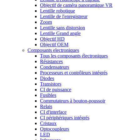
Objectif de caméra panoramique VR
Lentille robotique
Lentille de l'enregistreur
Zoom
Lentille sans distorsion
Lentille Grand angle
Objectif HD
Objectif OEM
Composants electroniques
Tous les composants électroniques
Résistances
Condensateurs
Processeurs et contrôleurs intégrés
Diodes
Transistors
CI de puissance
Fusibles
Commutateurs à bouton-poussoir
Relais
CI d'interface
CI périphériques intégrés
Cristaux
Optocoupleurs
LED