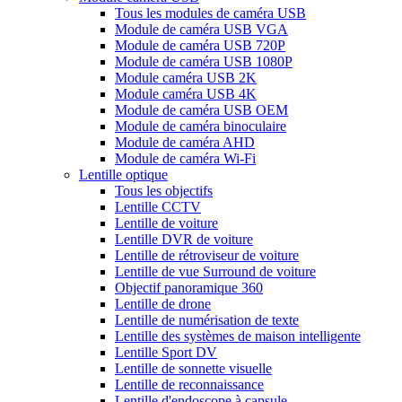
Tous les modules de caméra USB
Module de caméra USB VGA
Module de caméra USB 720P
Module de caméra USB 1080P
Module caméra USB 2K
Module caméra USB 4K
Module de caméra USB OEM
Module de caméra binoculaire
Module de caméra AHD
Module de caméra Wi-Fi
Lentille optique
Tous les objectifs
Lentille CCTV
Lentille de voiture
Lentille DVR de voiture
Lentille de rétroviseur de voiture
Lentille de vue Surround de voiture
Objectif panoramique 360
Lentille de drone
Lentille de numérisation de texte
Lentille des systèmes de maison intelligente
Lentille Sport DV
Lentille de sonnette visuelle
Lentille de reconnaissance
Lentille d'endoscope à capsule