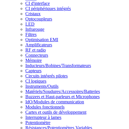
CI d'interface
CI périphériques intégrés
Cristaux
Optocoupleurs
LED
Infrarouge
Filtres
Optimisation EMI
Amplificateurs
RF et radio
Connecteurs
Mémoire
Inducteurs/Bobines/Transformateurs
Capteurs
Circuits intégrés pilotes
CI logiques
Instruments/Outils
Matériels/Soudures/Accessoires/Batteries
Buzzers et Haut-parleurs et Microphones
IdO/Modules de communication
Modules fonctionnels
Cartes et outils de développement
Interrupteur à lames
Potentiomètre
Résistances/Potentiomètres Variables