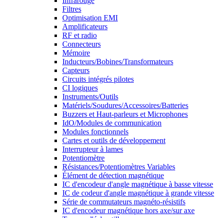
Infrarouge
Filtres
Optimisation EMI
Amplificateurs
RF et radio
Connecteurs
Mémoire
Inducteurs/Bobines/Transformateurs
Capteurs
Circuits intégrés pilotes
CI logiques
Instruments/Outils
Matériels/Soudures/Accessoires/Batteries
Buzzers et Haut-parleurs et Microphones
IdO/Modules de communication
Modules fonctionnels
Cartes et outils de développement
Interrupteur à lames
Potentiomètre
Résistances/Potentiomètres Variables
Élément de détection magnétique
IC d'encodeur d'angle magnétique à basse vitesse
IC de codeur d'angle magnétique à grande vitesse
Série de commutateurs magnéto-résistifs
IC d'encodeur magnétique hors axe/sur axe