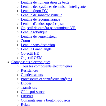
Lentille de numérisation de texte
Lentille des systèmes de maison intelligente
Lentille Sport DV
Lentille de sonnette visuelle
Lentille de reconnaissance
Lentille d'endoscope à capsule
Objectif de caméra panoramique VR
Lentille robotique
Lentille de l'enregistreur
Zoom
Lentille sans distorsion
Lentille Grand angle
Objectif HD
Objectif OEM
Composants electroniques
Tous les composants électroniques
Résistances
Condensateurs
Processeurs et contrôleurs intégrés
Diodes
Transistors
CI de puissance
Fusibles
Commutateurs à bouton-poussoir
Relais