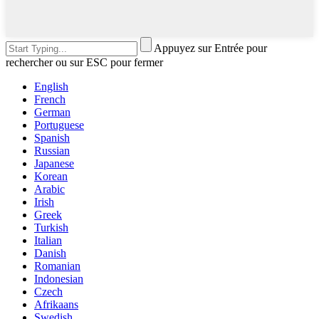
Appuyez sur Entrée pour
rechercher ou sur ESC pour fermer
English
French
German
Portuguese
Spanish
Russian
Japanese
Korean
Arabic
Irish
Greek
Turkish
Italian
Danish
Romanian
Indonesian
Czech
Afrikaans
Swedish