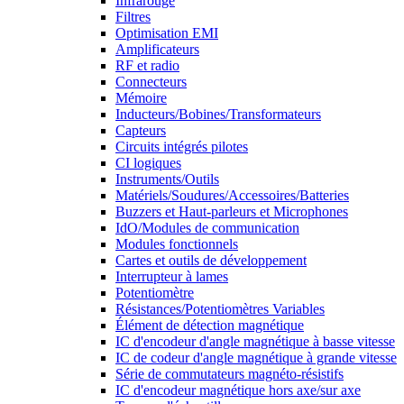
Infrarouge
Filtres
Optimisation EMI
Amplificateurs
RF et radio
Connecteurs
Mémoire
Inducteurs/Bobines/Transformateurs
Capteurs
Circuits intégrés pilotes
CI logiques
Instruments/Outils
Matériels/Soudures/Accessoires/Batteries
Buzzers et Haut-parleurs et Microphones
IdO/Modules de communication
Modules fonctionnels
Cartes et outils de développement
Interrupteur à lames
Potentiomètre
Résistances/Potentiomètres Variables
Élément de détection magnétique
IC d'encodeur d'angle magnétique à basse vitesse
IC de codeur d'angle magnétique à grande vitesse
Série de commutateurs magnéto-résistifs
IC d'encodeur magnétique hors axe/sur axe