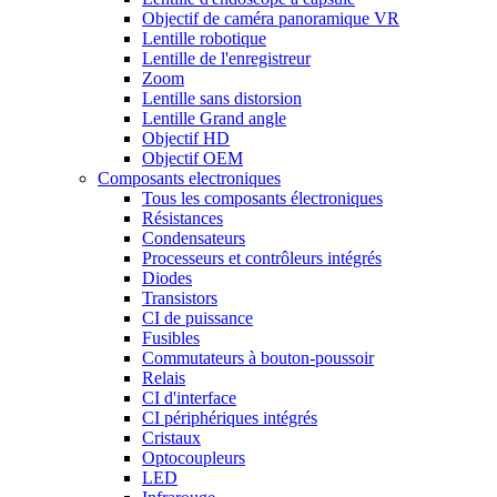
Objectif de caméra panoramique VR
Lentille robotique
Lentille de l'enregistreur
Zoom
Lentille sans distorsion
Lentille Grand angle
Objectif HD
Objectif OEM
Composants electroniques
Tous les composants électroniques
Résistances
Condensateurs
Processeurs et contrôleurs intégrés
Diodes
Transistors
CI de puissance
Fusibles
Commutateurs à bouton-poussoir
Relais
CI d'interface
CI périphériques intégrés
Cristaux
Optocoupleurs
LED