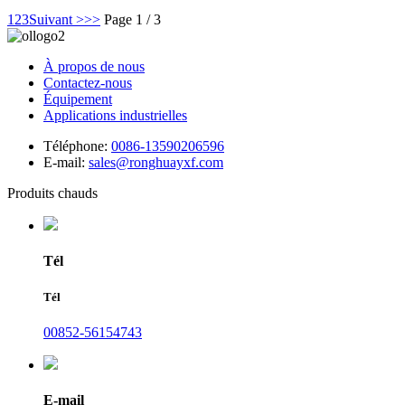
1
2
3
Suivant >
>>
Page 1 / 3
À propos de nous
Contactez-nous
Équipement
Applications industrielles
Téléphone:
0086-13590206596
E-mail:
sales@ronghuayxf.com
Produits chauds
Tél
Tél
00852-56154743
E-mail