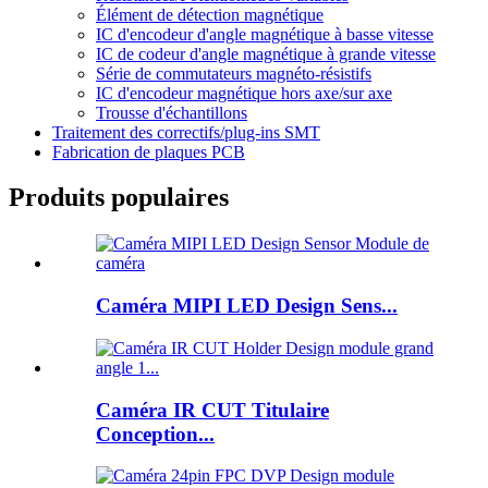
Élément de détection magnétique
IC d'encodeur d'angle magnétique à basse vitesse
IC de codeur d'angle magnétique à grande vitesse
Série de commutateurs magnéto-résistifs
IC d'encodeur magnétique hors axe/sur axe
Trousse d'échantillons
Traitement des correctifs/plug-ins SMT
Fabrication de plaques PCB
Produits populaires
Caméra MIPI LED Design Sens...
Caméra IR CUT Titulaire
Conception...