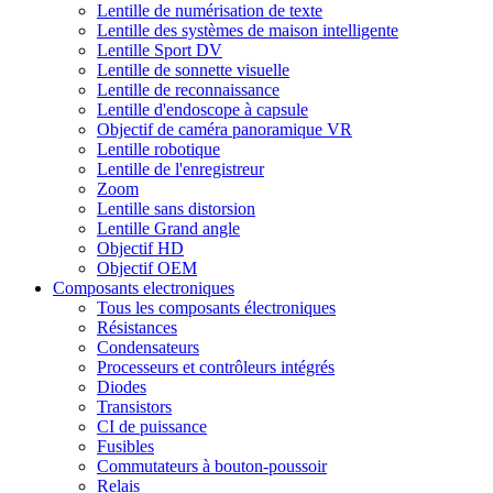
Lentille de numérisation de texte
Lentille des systèmes de maison intelligente
Lentille Sport DV
Lentille de sonnette visuelle
Lentille de reconnaissance
Lentille d'endoscope à capsule
Objectif de caméra panoramique VR
Lentille robotique
Lentille de l'enregistreur
Zoom
Lentille sans distorsion
Lentille Grand angle
Objectif HD
Objectif OEM
Composants electroniques
Tous les composants électroniques
Résistances
Condensateurs
Processeurs et contrôleurs intégrés
Diodes
Transistors
CI de puissance
Fusibles
Commutateurs à bouton-poussoir
Relais