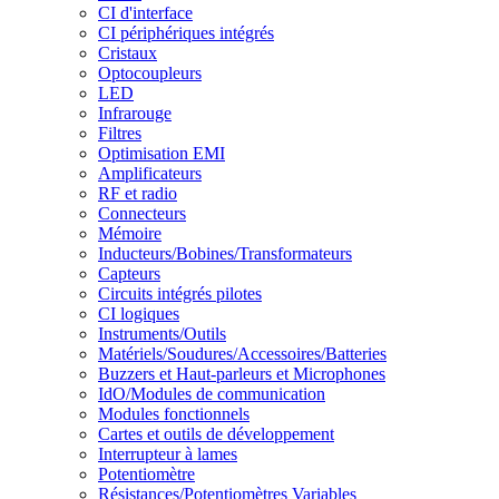
CI d'interface
CI périphériques intégrés
Cristaux
Optocoupleurs
LED
Infrarouge
Filtres
Optimisation EMI
Amplificateurs
RF et radio
Connecteurs
Mémoire
Inducteurs/Bobines/Transformateurs
Capteurs
Circuits intégrés pilotes
CI logiques
Instruments/Outils
Matériels/Soudures/Accessoires/Batteries
Buzzers et Haut-parleurs et Microphones
IdO/Modules de communication
Modules fonctionnels
Cartes et outils de développement
Interrupteur à lames
Potentiomètre
Résistances/Potentiomètres Variables