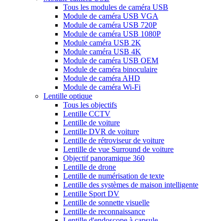
Tous les modules de caméra USB
Module de caméra USB VGA
Module de caméra USB 720P
Module de caméra USB 1080P
Module caméra USB 2K
Module caméra USB 4K
Module de caméra USB OEM
Module de caméra binoculaire
Module de caméra AHD
Module de caméra Wi-Fi
Lentille optique
Tous les objectifs
Lentille CCTV
Lentille de voiture
Lentille DVR de voiture
Lentille de rétroviseur de voiture
Lentille de vue Surround de voiture
Objectif panoramique 360
Lentille de drone
Lentille de numérisation de texte
Lentille des systèmes de maison intelligente
Lentille Sport DV
Lentille de sonnette visuelle
Lentille de reconnaissance
Lentille d'endoscope à capsule