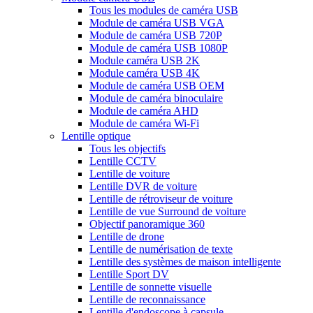
Tous les modules de caméra USB
Module de caméra USB VGA
Module de caméra USB 720P
Module de caméra USB 1080P
Module caméra USB 2K
Module caméra USB 4K
Module de caméra USB OEM
Module de caméra binoculaire
Module de caméra AHD
Module de caméra Wi-Fi
Lentille optique
Tous les objectifs
Lentille CCTV
Lentille de voiture
Lentille DVR de voiture
Lentille de rétroviseur de voiture
Lentille de vue Surround de voiture
Objectif panoramique 360
Lentille de drone
Lentille de numérisation de texte
Lentille des systèmes de maison intelligente
Lentille Sport DV
Lentille de sonnette visuelle
Lentille de reconnaissance
Lentille d'endoscope à capsule