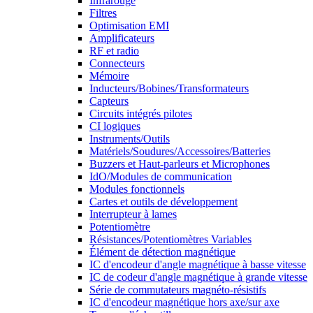
Infrarouge
Filtres
Optimisation EMI
Amplificateurs
RF et radio
Connecteurs
Mémoire
Inducteurs/Bobines/Transformateurs
Capteurs
Circuits intégrés pilotes
CI logiques
Instruments/Outils
Matériels/Soudures/Accessoires/Batteries
Buzzers et Haut-parleurs et Microphones
IdO/Modules de communication
Modules fonctionnels
Cartes et outils de développement
Interrupteur à lames
Potentiomètre
Résistances/Potentiomètres Variables
Élément de détection magnétique
IC d'encodeur d'angle magnétique à basse vitesse
IC de codeur d'angle magnétique à grande vitesse
Série de commutateurs magnéto-résistifs
IC d'encodeur magnétique hors axe/sur axe