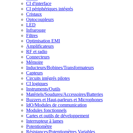
CI d'interface
CI périphériques intégrés
Cristaux
Optocoupleurs
LED
Infrarouge
Filtres
Optimisation EMI
Amplificateurs
RF et radio
Connecteurs
Mémoire
Inducteurs/Bobines/Transformateurs
Capteurs
Circuits intégrés pilotes
CI logiques
Instruments/Outils
Matériels/Soudures/Accessoires/Batteries
Buzzers et Haut-parleurs et Microphones
IdO/Modules de communication
Modules fonctionnels
Cartes et outils de développement
Interrupteur à lames
Potentiomètre
Résistances/Potentiomètres Variables