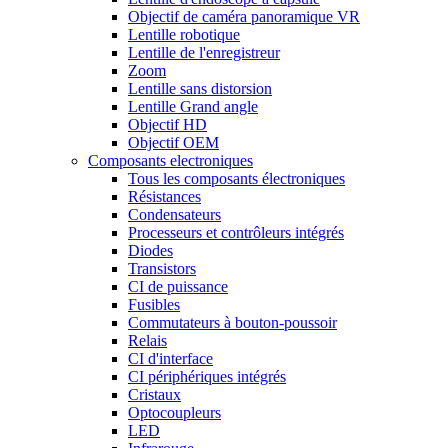
Objectif de caméra panoramique VR
Lentille robotique
Lentille de l'enregistreur
Zoom
Lentille sans distorsion
Lentille Grand angle
Objectif HD
Objectif OEM
Composants electroniques
Tous les composants électroniques
Résistances
Condensateurs
Processeurs et contrôleurs intégrés
Diodes
Transistors
CI de puissance
Fusibles
Commutateurs à bouton-poussoir
Relais
CI d'interface
CI périphériques intégrés
Cristaux
Optocoupleurs
LED