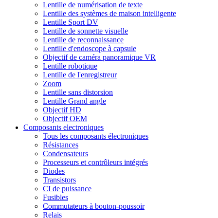
Lentille de numérisation de texte
Lentille des systèmes de maison intelligente
Lentille Sport DV
Lentille de sonnette visuelle
Lentille de reconnaissance
Lentille d'endoscope à capsule
Objectif de caméra panoramique VR
Lentille robotique
Lentille de l'enregistreur
Zoom
Lentille sans distorsion
Lentille Grand angle
Objectif HD
Objectif OEM
Composants electroniques
Tous les composants électroniques
Résistances
Condensateurs
Processeurs et contrôleurs intégrés
Diodes
Transistors
CI de puissance
Fusibles
Commutateurs à bouton-poussoir
Relais