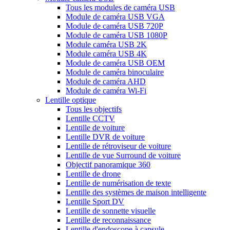
Tous les modules de caméra USB
Module de caméra USB VGA
Module de caméra USB 720P
Module de caméra USB 1080P
Module caméra USB 2K
Module caméra USB 4K
Module de caméra USB OEM
Module de caméra binoculaire
Module de caméra AHD
Module de caméra Wi-Fi
Lentille optique
Tous les objectifs
Lentille CCTV
Lentille de voiture
Lentille DVR de voiture
Lentille de rétroviseur de voiture
Lentille de vue Surround de voiture
Objectif panoramique 360
Lentille de drone
Lentille de numérisation de texte
Lentille des systèmes de maison intelligente
Lentille Sport DV
Lentille de sonnette visuelle
Lentille de reconnaissance
Lentille d'endoscope à capsule