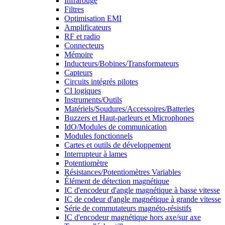
Infrarouge
Filtres
Optimisation EMI
Amplificateurs
RF et radio
Connecteurs
Mémoire
Inducteurs/Bobines/Transformateurs
Capteurs
Circuits intégrés pilotes
CI logiques
Instruments/Outils
Matériels/Soudures/Accessoires/Batteries
Buzzers et Haut-parleurs et Microphones
IdO/Modules de communication
Modules fonctionnels
Cartes et outils de développement
Interrupteur à lames
Potentiomètre
Résistances/Potentiomètres Variables
Élément de détection magnétique
IC d'encodeur d'angle magnétique à basse vitesse
IC de codeur d'angle magnétique à grande vitesse
Série de commutateurs magnéto-résistifs
IC d'encodeur magnétique hors axe/sur axe