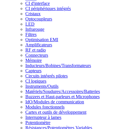
CI d'interface
CI périphériques intégrés
Cristaux
Optocoupleurs
LED
Infrarouge
Filtres
Optimisation EMI
Amplificateurs
RF et radio
Connecteurs
Mémoire
Inducteurs/Bobines/Transformateurs
Capteurs
Circuits intégrés pilotes
CI logiques
Instruments/Outils
Matériels/Soudures/Accessoires/Batteries
Buzzers et Haut-parleurs et Microphones
IdO/Modules de communication
Modules fonctionnels
Cartes et outils de développement
Interrupteur à lames
Potentiomètre
Résistances/Potentiomètres Variables