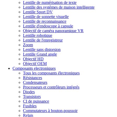
Lentille de numérisation de texte
Lentille des systèmes de maison intelligente
Lentille Sport DV
Lentille de sonnette visuelle
Lentille de reconnaissance
Lentille d'endoscope à capsule
Objectif de caméra panoramique VR
Lentille robotique
Lentille de l'enregistreur
Zoom
Lentille sans distorsion
Lentille Grand angle
Objectif HD
Objectif OEM
Composants electroniques
Tous les composants électroniques
Résistances
Condensateurs
Processeurs et contrôleurs intégrés
Diodes
Transistors
CI de puissance
Fusibles
Commutateurs à bouton-poussoir
Relais