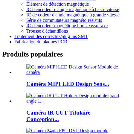
Élément de détection magnétique
IC d'encodeur d'angle magnétique à basse vitesse
IC de codeur d'angle magnétique à grande vitesse
Série de commutateurs magnéto-résistifs
IC d'encodeur magnétique hors axe/sur axe
Trousse d'échantillons
Traitement des correctifs/plug-ins SMT
Fabrication de plaques PCB
Produits populaires
Caméra MIPI LED Design Sens...
Caméra IR CUT Titulaire
Conception...