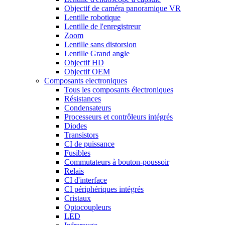
Objectif de caméra panoramique VR
Lentille robotique
Lentille de l'enregistreur
Zoom
Lentille sans distorsion
Lentille Grand angle
Objectif HD
Objectif OEM
Composants electroniques
Tous les composants électroniques
Résistances
Condensateurs
Processeurs et contrôleurs intégrés
Diodes
Transistors
CI de puissance
Fusibles
Commutateurs à bouton-poussoir
Relais
CI d'interface
CI périphériques intégrés
Cristaux
Optocoupleurs
LED