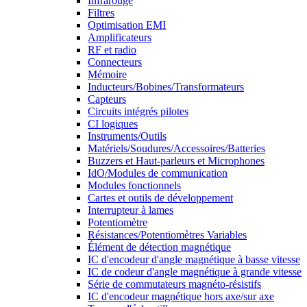
Infrarouge
Filtres
Optimisation EMI
Amplificateurs
RF et radio
Connecteurs
Mémoire
Inducteurs/Bobines/Transformateurs
Capteurs
Circuits intégrés pilotes
CI logiques
Instruments/Outils
Matériels/Soudures/Accessoires/Batteries
Buzzers et Haut-parleurs et Microphones
IdO/Modules de communication
Modules fonctionnels
Cartes et outils de développement
Interrupteur à lames
Potentiomètre
Résistances/Potentiomètres Variables
Élément de détection magnétique
IC d'encodeur d'angle magnétique à basse vitesse
IC de codeur d'angle magnétique à grande vitesse
Série de commutateurs magnéto-résistifs
IC d'encodeur magnétique hors axe/sur axe