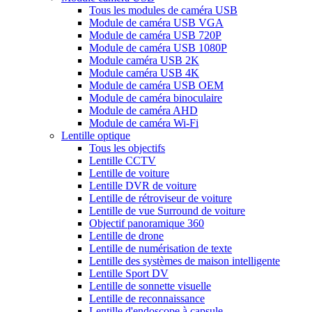
Tous les modules de caméra USB
Module de caméra USB VGA
Module de caméra USB 720P
Module de caméra USB 1080P
Module caméra USB 2K
Module caméra USB 4K
Module de caméra USB OEM
Module de caméra binoculaire
Module de caméra AHD
Module de caméra Wi-Fi
Lentille optique
Tous les objectifs
Lentille CCTV
Lentille de voiture
Lentille DVR de voiture
Lentille de rétroviseur de voiture
Lentille de vue Surround de voiture
Objectif panoramique 360
Lentille de drone
Lentille de numérisation de texte
Lentille des systèmes de maison intelligente
Lentille Sport DV
Lentille de sonnette visuelle
Lentille de reconnaissance
Lentille d'endoscope à capsule