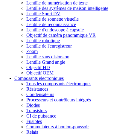
Lentille de numérisation de texte
Lentille des systèmes de maison intelligente
Lentille Sport DV
Lentille de sonnette visuelle
Lentille de reconnaissance
Lentille d'endoscope à capsule
Objectif de caméra panoramique VR
Lentille robotique
Lentille de l'enregistreur
Zoom
Lentille sans distorsion
Lentille Grand angle
Objectif HD
Objectif OEM
Composants electroniques
Tous les composants électroniques
Résistances
Condensateurs
Processeurs et contrôleurs intégrés
Diodes
Transistors
CI de puissance
Fusibles
Commutateurs à bouton-poussoir
Relais