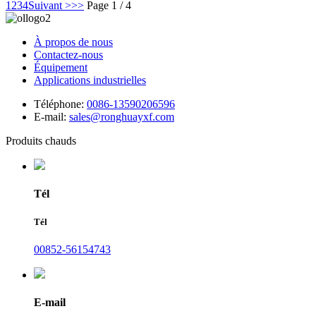
1
2
3
4
Suivant >
>>
Page 1 / 4
À propos de nous
Contactez-nous
Équipement
Applications industrielles
Téléphone:
0086-13590206596
E-mail:
sales@ronghuayxf.com
Produits chauds
Tél
Tél
00852-56154743
E-mail