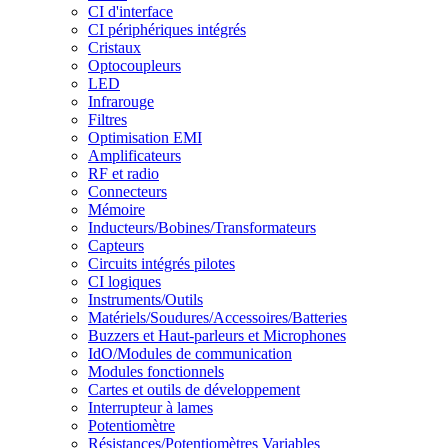
CI d'interface
CI périphériques intégrés
Cristaux
Optocoupleurs
LED
Infrarouge
Filtres
Optimisation EMI
Amplificateurs
RF et radio
Connecteurs
Mémoire
Inducteurs/Bobines/Transformateurs
Capteurs
Circuits intégrés pilotes
CI logiques
Instruments/Outils
Matériels/Soudures/Accessoires/Batteries
Buzzers et Haut-parleurs et Microphones
IdO/Modules de communication
Modules fonctionnels
Cartes et outils de développement
Interrupteur à lames
Potentiomètre
Résistances/Potentiomètres Variables