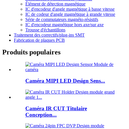
Élément de détection magnétique
IC d'encodeur d'angle magnétique à basse vitesse
IC de codeur d'angle magnétique à grande vitesse
Série de commutateurs magnéto-résistifs
IC d'encodeur magnétique hors axe/sur axe
Trousse d'échantillons
Traitement des correctifs/plug-ins SMT
Fabrication de plaques PCB
Produits populaires
Caméra MIPI LED Design Sens...
Caméra IR CUT Titulaire
Conception...