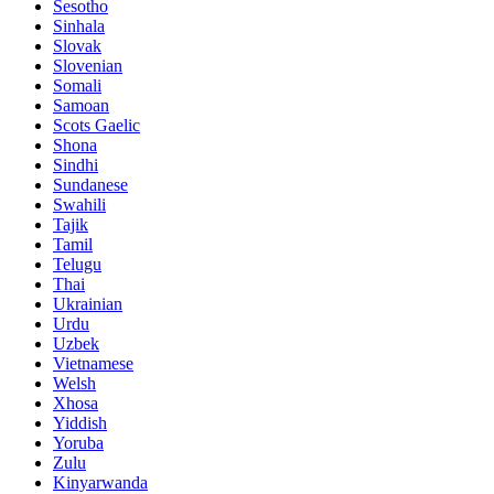
Sesotho
Sinhala
Slovak
Slovenian
Somali
Samoan
Scots Gaelic
Shona
Sindhi
Sundanese
Swahili
Tajik
Tamil
Telugu
Thai
Ukrainian
Urdu
Uzbek
Vietnamese
Welsh
Xhosa
Yiddish
Yoruba
Zulu
Kinyarwanda