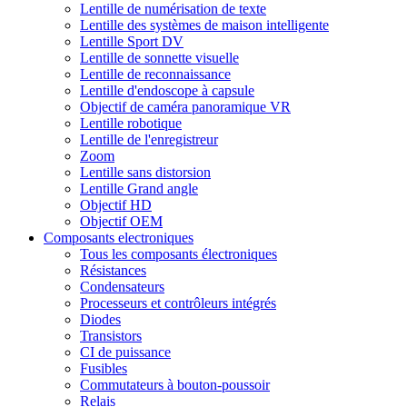
Lentille de numérisation de texte
Lentille des systèmes de maison intelligente
Lentille Sport DV
Lentille de sonnette visuelle
Lentille de reconnaissance
Lentille d'endoscope à capsule
Objectif de caméra panoramique VR
Lentille robotique
Lentille de l'enregistreur
Zoom
Lentille sans distorsion
Lentille Grand angle
Objectif HD
Objectif OEM
Composants electroniques
Tous les composants électroniques
Résistances
Condensateurs
Processeurs et contrôleurs intégrés
Diodes
Transistors
CI de puissance
Fusibles
Commutateurs à bouton-poussoir
Relais