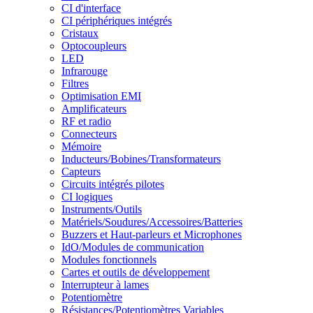
CI d'interface
CI périphériques intégrés
Cristaux
Optocoupleurs
LED
Infrarouge
Filtres
Optimisation EMI
Amplificateurs
RF et radio
Connecteurs
Mémoire
Inducteurs/Bobines/Transformateurs
Capteurs
Circuits intégrés pilotes
CI logiques
Instruments/Outils
Matériels/Soudures/Accessoires/Batteries
Buzzers et Haut-parleurs et Microphones
IdO/Modules de communication
Modules fonctionnels
Cartes et outils de développement
Interrupteur à lames
Potentiomètre
Résistances/Potentiomètres Variables