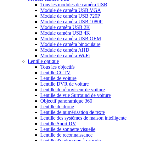
Tous les modules de caméra USB
Module de caméra USB VGA
Module de caméra USB 720P
Module de caméra USB 1080P
Module caméra USB 2K
Module caméra USB 4K
Module de caméra USB OEM
Module de caméra binoculaire
Module de caméra AHD
Module de caméra Wi-Fi
Lentille optique
Tous les objectifs
Lentille CCTV
Lentille de voiture
Lentille DVR de voiture
Lentille de rétroviseur de voiture
Lentille de vue Surround de voiture
Objectif panoramique 360
Lentille de drone
Lentille de numérisation de texte
Lentille des systèmes de maison intelligente
Lentille Sport DV
Lentille de sonnette visuelle
Lentille de reconnaissance
Lentille d'endoscope à capsule