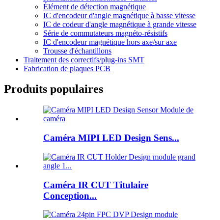
Élément de détection magnétique
IC d'encodeur d'angle magnétique à basse vitesse
IC de codeur d'angle magnétique à grande vitesse
Série de commutateurs magnéto-résistifs
IC d'encodeur magnétique hors axe/sur axe
Trousse d'échantillons
Traitement des correctifs/plug-ins SMT
Fabrication de plaques PCB
Produits populaires
Caméra MIPI LED Design Sens...
Caméra IR CUT Titulaire
Conception...