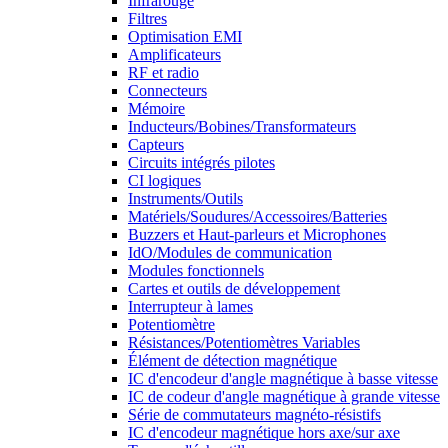
Infrarouge
Filtres
Optimisation EMI
Amplificateurs
RF et radio
Connecteurs
Mémoire
Inducteurs/Bobines/Transformateurs
Capteurs
Circuits intégrés pilotes
CI logiques
Instruments/Outils
Matériels/Soudures/Accessoires/Batteries
Buzzers et Haut-parleurs et Microphones
IdO/Modules de communication
Modules fonctionnels
Cartes et outils de développement
Interrupteur à lames
Potentiomètre
Résistances/Potentiomètres Variables
Élément de détection magnétique
IC d'encodeur d'angle magnétique à basse vitesse
IC de codeur d'angle magnétique à grande vitesse
Série de commutateurs magnéto-résistifs
IC d'encodeur magnétique hors axe/sur axe