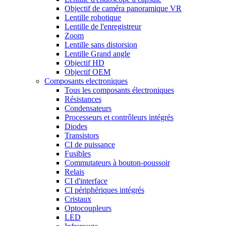
Objectif de caméra panoramique VR
Lentille robotique
Lentille de l'enregistreur
Zoom
Lentille sans distorsion
Lentille Grand angle
Objectif HD
Objectif OEM
Composants electroniques
Tous les composants électroniques
Résistances
Condensateurs
Processeurs et contrôleurs intégrés
Diodes
Transistors
CI de puissance
Fusibles
Commutateurs à bouton-poussoir
Relais
CI d'interface
CI périphériques intégrés
Cristaux
Optocoupleurs
LED