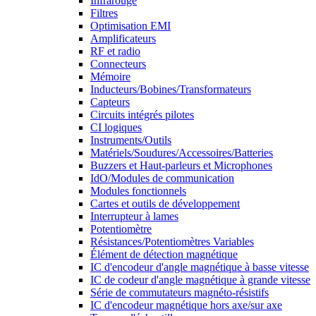
Infrarouge
Filtres
Optimisation EMI
Amplificateurs
RF et radio
Connecteurs
Mémoire
Inducteurs/Bobines/Transformateurs
Capteurs
Circuits intégrés pilotes
CI logiques
Instruments/Outils
Matériels/Soudures/Accessoires/Batteries
Buzzers et Haut-parleurs et Microphones
IdO/Modules de communication
Modules fonctionnels
Cartes et outils de développement
Interrupteur à lames
Potentiomètre
Résistances/Potentiomètres Variables
Élément de détection magnétique
IC d'encodeur d'angle magnétique à basse vitesse
IC de codeur d'angle magnétique à grande vitesse
Série de commutateurs magnéto-résistifs
IC d'encodeur magnétique hors axe/sur axe