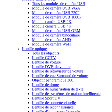
Tous les modules de caméra USB
Module de caméra USB VGA
Module de caméra USB 720P
Module de caméra USB 1080P
Module caméra USB 2K
Module caméra USB 4K
Module de caméra USB OEM
Module de caméra binoculaire
Module de caméra AHD
Module de caméra Wi-Fi
Lentille optique
Tous les objectifs
Lentille CCTV
Lentille de voiture
Lentille DVR de voiture
Lentille de rétroviseur de voiture
Lentille de vue Surround de voiture
Objectif panoramique 360
Lentille de drone
Lentille de numérisation de texte
Lentille des systèmes de maison intelligente
Lentille Sport DV
Lentille de sonnette visuelle
Lentille de reconnaissance
Lentille d'endoscope à capsule