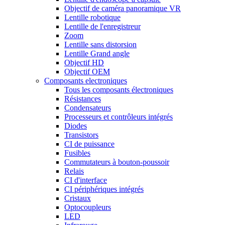
Objectif de caméra panoramique VR
Lentille robotique
Lentille de l'enregistreur
Zoom
Lentille sans distorsion
Lentille Grand angle
Objectif HD
Objectif OEM
Composants electroniques
Tous les composants électroniques
Résistances
Condensateurs
Processeurs et contrôleurs intégrés
Diodes
Transistors
CI de puissance
Fusibles
Commutateurs à bouton-poussoir
Relais
CI d'interface
CI périphériques intégrés
Cristaux
Optocoupleurs
LED